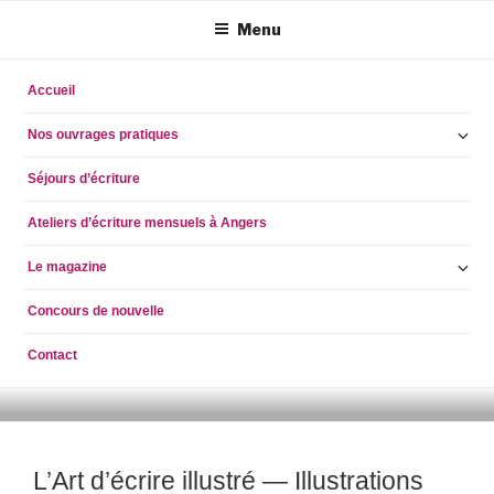
Aller
Menu
au
contenu
principal
Accueil
Ou
Nos ouvrages pratiques
le
Séjours d’écriture
so
m
Ateliers d’écriture mensuels à Angers
Ou
Le magazine
le
Concours de nouvelle
so
m
Contact
ECRIRE AUJOURD'HUI
simpleblogdescriptionhellog
L’Art d’écrire illustré — Illustrations