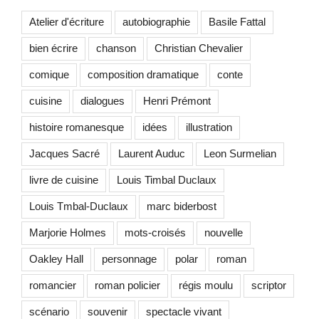
Atelier d'écriture
autobiographie
Basile Fattal
bien écrire
chanson
Christian Chevalier
comique
composition dramatique
conte
cuisine
dialogues
Henri Prémont
histoire romanesque
idées
illustration
Jacques Sacré
Laurent Auduc
Leon Surmelian
livre de cuisine
Louis Timbal Duclaux
Louis Tmbal-Duclaux
marc biderbost
Marjorie Holmes
mots-croisés
nouvelle
Oakley Hall
personnage
polar
roman
romancier
roman policier
régis moulu
scriptor
scénario
souvenir
spectacle vivant