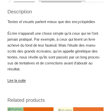
tions
Basile
Description
Fat­
tal
Textes el visuels par­lent mieux que des encyclopédies
quantity
Écrire n’apparaît une chose sim­ple qu’à ceux qui ne l’ont
jamais pra­tiqué. Par exem­ple, à ceux qui lisent un livre
achevé du fond de leur fau­teuil. Mais l’étude des man­u­
scrits des grands écrivains, qu’on appelle géné­tique des
textes, nous révèle qu’ils sont passés par un long proces­
sus de ten­ta­tives et de cor­rec­tions avant d’aboutir au
résultat.
Lire la suite
Related products