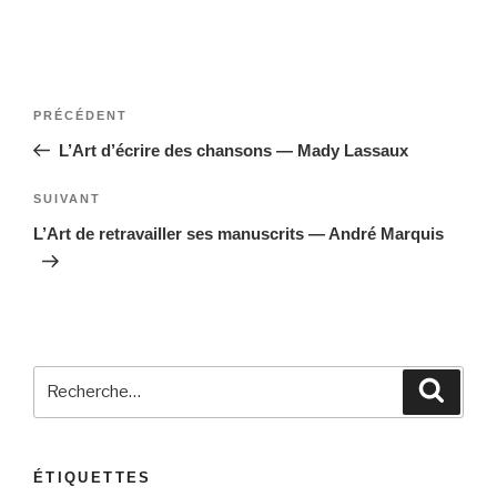
Navigation
Article
PRÉCÉDENT
de
précédent
L’Art d’écrire des chansons — Mady Lassaux
l’article
Article
SUIVANT
suivant
L’Art de retravailler ses manuscrits — André Marquis
Recherche
Reche
pour
:
ÉTIQUETTES