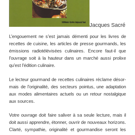
Jacques Sacré
L’engouement ne s’est jamais démen­ti pour les livres de
recettes de cui­sine, les arti­cles de presse gour­mands, les
émis­sions radiotélévisées culi­naires. Encore faut-il que
l’ouvrage soit à la hau­teur dans un marché aus­si pro­lixe
qu’est l’édition culinaire.
Le lecteur gour­mand de recettes culi­naires réclame désor­
mais de l’originalité, des secteurs poin­tus, une adap­ta­tion
aux modes ali­men­taires actuels ou un retour nos­tal­gique
aux sources.
Votre ouvrage doit faire saliv­er à sa seule lec­ture, mais il
doit aus­si appren­dre, éton­ner, ouvrir de nou­veaux hori­zons.
Clarté, sym­pa­thie, orig­i­nal­ité et gour­man­dise seront les