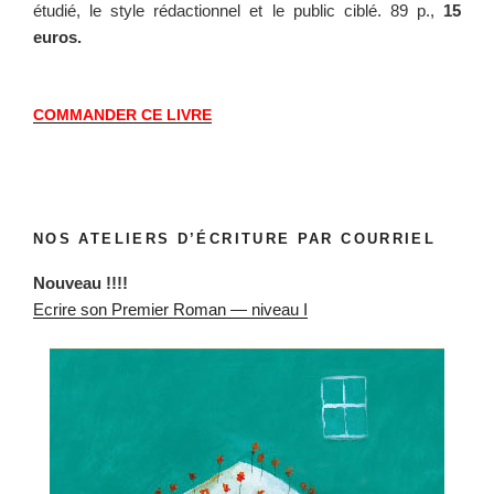
étudié, le style rédac­tion­nel et le pub­lic ciblé. 89 p.,
15
euros.
COMMANDER
CE
LIVRE
NOS ATELIERS D’ÉCRITURE PAR COURRIEL
Nou­veau !!!!
Ecrire son Pre­mier Roman — niveau I