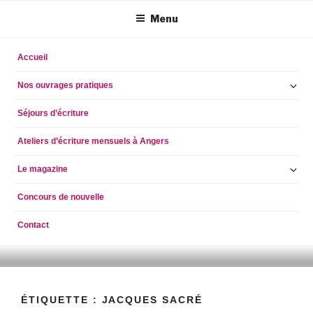
Aller
Menu
au
contenu
principal
Accueil
Ou
Nos ouvrages pratiques
le
Séjours d’écriture
so
m
Ateliers d’écriture mensuels à Angers
Ou
Le magazine
le
Concours de nouvelle
so
m
Contact
ECRIRE AUJOURD'HUI
simpleblogdescriptionhellog
ÉTIQUETTE :
JACQUES SACRÉ