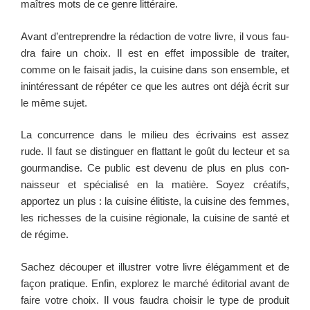
maîtres mots de ce genre littéraire.
Avant d’entreprendre la rédac­tion de votre livre, il vous fau­
dra faire un choix. Il est en effet impos­si­ble de traiter,
comme on le fai­sait jadis, la cui­sine dans son ensem­ble, et
inin­téres­sant de répéter ce que les autres ont déjà écrit sur
le même sujet.
La con­cur­rence dans le milieu des écrivains est assez
rude. Il faut se dis­tinguer en flat­tant le goût du lecteur et sa
gour­man­dise. Ce pub­lic est devenu de plus en plus con­
nais­seur et spé­cial­isé en la matière. Soyez créat­ifs,
apportez un plus : la cui­sine éli­tiste, la cui­sine des femmes,
les richess­es de la cui­sine régionale, la cui­sine de san­té et
de régime.
Sachez découper et illus­tr­er votre livre élégam­ment et de
façon pra­tique. Enfin, explorez le marché édi­to­r­i­al avant de
faire votre choix. Il vous fau­dra choisir le type de pro­duit