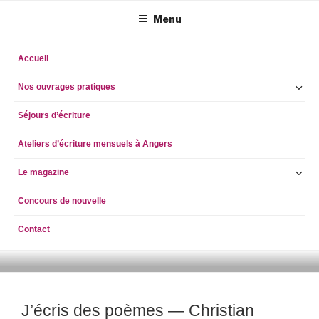
Aller
Menu
au
contenu
principal
Accueil
Ou
Nos ouvrages pratiques
le
Séjours d’écriture
so
m
Ateliers d’écriture mensuels à Angers
Ou
Le magazine
le
Concours de nouvelle
so
m
Contact
ECRIRE AUJOURD'HUI
simpleblogdescriptionhellog
J’écris des poèmes — Christian