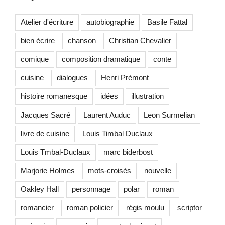
Atelier d'écriture
autobiographie
Basile Fattal
bien écrire
chanson
Christian Chevalier
comique
composition dramatique
conte
cuisine
dialogues
Henri Prémont
histoire romanesque
idées
illustration
Jacques Sacré
Laurent Auduc
Leon Surmelian
livre de cuisine
Louis Timbal Duclaux
Louis Tmbal-Duclaux
marc biderbost
Marjorie Holmes
mots-croisés
nouvelle
Oakley Hall
personnage
polar
roman
romancier
roman policier
régis moulu
scriptor