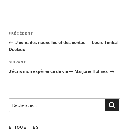
Navigation
Article
PRÉCÉDENT
de
précédent
J’écris des nouvelles et des contes — Louis Timbal
l’article
Duclaux
Article
SUIVANT
suivant
J’écris mon expérience de vie — Marjorie Holmes
Recherche
Reche
pour
:
ÉTIQUETTES