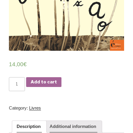
14,00
€
J’écris
Add to cart
des
poèmes
—
Cat­e­go­ry:
Livres
Chris­
t­
ian
Description
Addi­tion­al information
Bult­