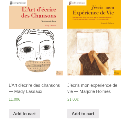
L’Art d’écrire des chansons
J’écris mon expérience de
— Mady Lassaux
vie — Marjorie Holmes
11,00
€
21,00
€
Add to cart
Add to cart