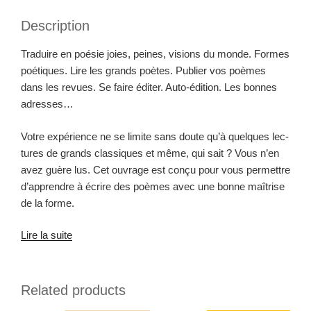
ing
Description
quantity
Traduire en poésie joies, peines, visions du monde. Formes
poé­tiques. Lire les grands poètes. Pub­li­er vos poèmes
dans les revues. Se faire éditer. Auto-édi­­tion. Les bonnes
adresses…
Votre expéri­ence ne se lim­ite sans doute qu’à quelques lec­
tures de grands clas­siques et même, qui sait ? Vous n’en
avez guère lus. Cet ouvrage est conçu pour vous per­me­t­tre
d’apprendre à écrire des poèmes avec une bonne maîtrise
de la forme.
Lire la suite
Related products