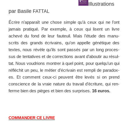
Illustrations
par Basile
FATTAL
Écrire n’ap­pa­raît une chose sim­ple qu’à ceux qui ne l’ont
jamais pra­tiqué. Par exem­ple, à ceux qui lisent un livre
achevé du fond de leur fau­teuil. Mais l’é­tude des man­u­
scrits des grands écrivains, qu’on appelle géné­tique des
textes, nous révèle qu’ils sont passés par un long proces­
sus de ten­ta­tives et de cor­rec­tions avant d’aboutir au résul­
tat. Nous voudri­ons mon­tr­er à quel point, pour quelqu’un qui
réflé­chit un peu, le méti­er d’écrivain est rem­pli de para­dox­
es. Et com­ment ceux-ci peu­vent être lev­és si on prend
con­science de la vraie nature du tra­vail d’écri­t­ure, qui ren­
ferme bien des pièges et bien des sur­pris­es.
16 euros.
COMMANDER
CE
LIVRE