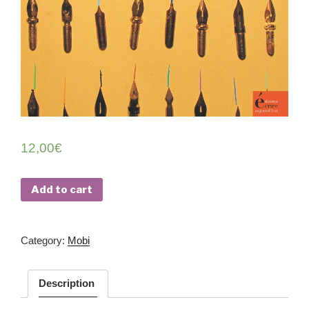
12,00
€
Add to cart
Cat­e­go­ry:
Mobi
Description