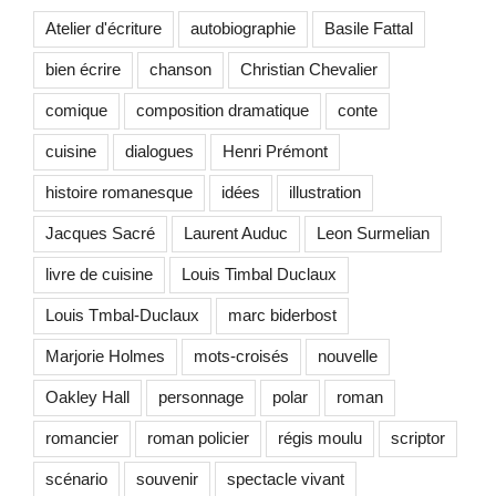
Atelier d'écriture
autobiographie
Basile Fattal
bien écrire
chanson
Christian Chevalier
comique
composition dramatique
conte
cuisine
dialogues
Henri Prémont
histoire romanesque
idées
illustration
Jacques Sacré
Laurent Auduc
Leon Surmelian
livre de cuisine
Louis Timbal Duclaux
Louis Tmbal-Duclaux
marc biderbost
Marjorie Holmes
mots-croisés
nouvelle
Oakley Hall
personnage
polar
roman
romancier
roman policier
régis moulu
scriptor
scénario
souvenir
spectacle vivant