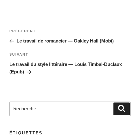
Navigation
Article
PRÉCÉDENT
de
précédent
Le travail de romancier — Oakley Hall (Mobi)
l’article
Article
SUIVANT
suivant
Le travail du style littéraire — Louis Timbal-Duclaux
(Epub)
Recherche
Reche
pour
:
ÉTIQUETTES