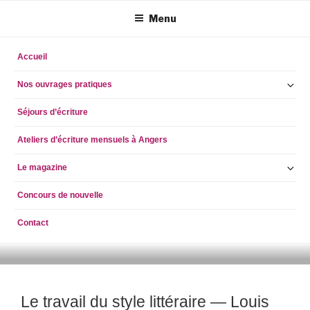
Aller
Menu
au
contenu
principal
Accueil
Ou
Nos ouvrages pratiques
le
Séjours d’écriture
so
m
Ateliers d’écriture mensuels à Angers
Ou
Le magazine
le
Concours de nouvelle
so
m
Contact
ECRIRE AUJOURD'HUI
simpleblogdescriptionhellog
Le travail du style littéraire — Louis