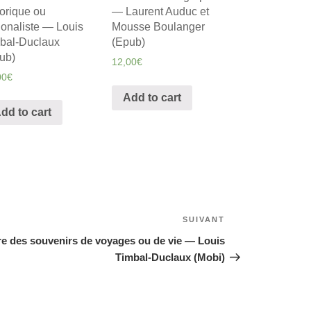
torique ou
— Laurent Auduc et
ionaliste — Louis
Mousse Boulanger
bal-Duclaux
(Epub)
ub)
12,00
€
00
€
Add to cart
dd to cart
SUIVANT
Article
suivant
re des souvenirs de voyages ou de vie — Louis
Timbal-Duclaux (Mobi)