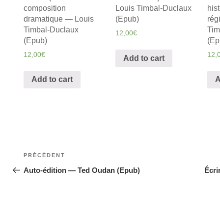
composition
his
Louis Timbal-Duclaux
dramatique — Louis
rég
(Epub)
Timbal-Duclaux
Tim
12,00
€
(Epub)
(Ep
12,00
€
12,
Add to cart
Add to cart
A
Navigation
Article
PRÉCÉDENT
de
précédent
Auto-édition — Ted Oudan (Epub)
Écri
l’article