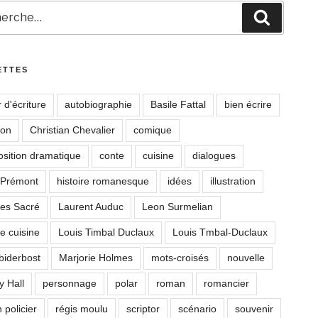
che
Recherc
ETTES
r d'écriture
autobiographie
Basile Fattal
bien écrire
son
Christian Chevalier
comique
sition dramatique
conte
cuisine
dialogues
 Prémont
histoire romanesque
idées
illustration
es Sacré
Laurent Auduc
Leon Surmelian
de cuisine
Louis Timbal Duclaux
Louis Tmbal-Duclaux
biderbost
Marjorie Holmes
mots-croisés
nouvelle
y Hall
personnage
polar
roman
romancier
 policier
régis moulu
scriptor
scénario
souvenir