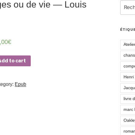
ges ou de vie — Louis
Recher
pour
:
ÉTIQU
,00
€
Atelie
chan
Add to cart
compo
Henri
­e­go­ry:
Epub
Jacqu
livre 
marc 
Oakle
roman