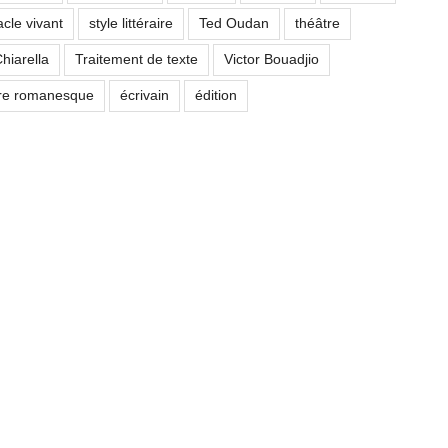
cle vivant
style littéraire
Ted Oudan
théâtre
hiarella
Traitement de texte
Victor Bouadjio
ure romanesque
écrivain
édition