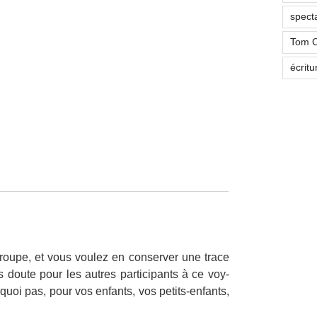
specta
Tom C
écrit
roupe, et vous voulez en con­serv­er une trace
doute pour les autres par­tic­i­pants à ce voy­
quoi pas, pour vos enfants, vos petits-enfants,