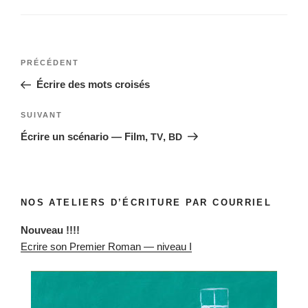
Navigation
Article
PRÉCÉDENT
de
précédent
Écrire des mots croisés
l’article
Article
SUIVANT
suivant
Écrire un scénario — Film,
,
TV
BD
NOS ATELIERS D’ÉCRITURE PAR COURRIEL
Nou­veau !!!!
Ecrire son Pre­mier Roman — niveau I