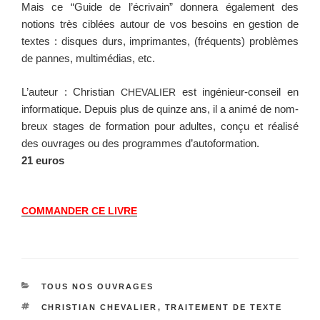
Mais ce “Guide de l’écrivain” don­nera égale­ment des
notions très ciblées autour de vos besoins en ges­tion de
textes : dis­ques durs, imp­ri­mantes, (fréquents) prob­lèmes
de pannes, mul­ti­mé­dias, etc.
L’auteur : Chris­t­ian
est ingénieur-con­seil en
CHEVALIER
infor­ma­tique. Depuis plus de quinze ans, il a ani­mé de nom­
breux stages de for­ma­tion pour adultes, conçu et réal­isé
des ouvrages ou des pro­grammes d’autoformation.
21 euros
COMMANDER
CE
LIVRE
CATÉGORIES
TOUS NOS OUVRAGES
ÉTIQUETTES
CHRISTIAN CHEVALIER
,
TRAITEMENT DE TEXTE