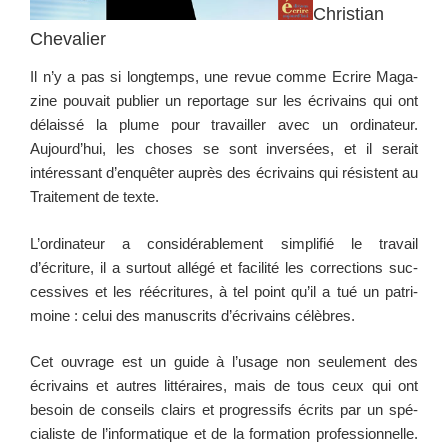
Christian
Chevalier
Il n’y a pas si longtemps, une revue comme Ecrire Mag­a­
zine pou­vait pub­li­er un reportage sur les écrivains qui ont
délais­sé la plume pour tra­vailler avec un ordi­na­teur.
Aujourd’hui, les choses se sont inver­sées, et il serait
intéres­sant d’enquêter auprès des écrivains qui résis­tent au
Traite­ment de texte.
L’ordinateur a con­sid­érable­ment sim­pli­fié le tra­vail
d’écriture, il a surtout allégé et facil­ité les cor­rec­tions suc­
ces­sives et les réécri­t­ures, à tel point qu’il a tué un pat­ri­
moine : celui des man­u­scrits d’écrivains célèbres.
Cet ouvrage est un guide à l’usage non seule­ment des
écrivains et autres lit­téraires, mais de tous ceux qui ont
besoin de con­seils clairs et pro­gres­sifs écrits par un spé­
cial­iste de l’informatique et de la for­ma­tion pro­fes­sion­nelle.