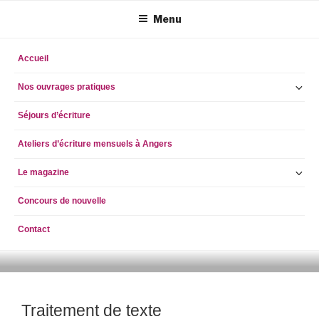
Aller
Menu
au
contenu
principal
Accueil
Ou
Nos ouvrages pratiques
le
Séjours d’écriture
so
m
Ateliers d’écriture mensuels à Angers
Ou
Le magazine
le
Concours de nouvelle
so
m
Contact
ECRIRE AUJOURD'HUI
simpleblogdescriptionhellog
Traitement de texte