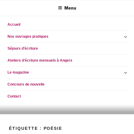
Aller
Menu
au
contenu
principal
Accueil
Ou
Nos ouvrages pratiques
le
Séjours d’écriture
so
m
Ateliers d’écriture mensuels à Angers
Ou
Le magazine
le
Concours de nouvelle
so
m
Contact
ECRIRE AUJOURD'HUI
simpleblogdescriptionhellog
ÉTIQUETTE :
POÉSIE