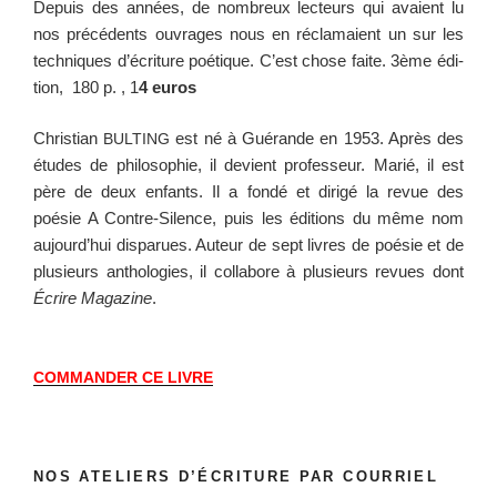
Depuis des années, de nom­breux lecteurs qui avaient lu
nos précé­dents ouvrages nous en récla­maient un sur les
tech­niques d’écriture poé­tique. C’est chose faite. 3ème édi­
tion, 180 p. , 1
4 euros
Chris­t­ian
est né à Guérande en 1953. Après des
BULTING
études de philoso­phie, il devient pro­fesseur. Mar­ié, il est
père de deux enfants. Il a fondé et dirigé la revue des
poésie A Con­tre-Silence, puis les édi­tions du même nom
aujourd’hui dis­parues. Auteur de sept livres de poésie et de
plusieurs antholo­gies, il col­la­bore à plusieurs revues dont
Écrire Mag­a­zine
.
COMMANDER
CE
LIVRE
NOS ATELIERS D’ÉCRITURE PAR COURRIEL