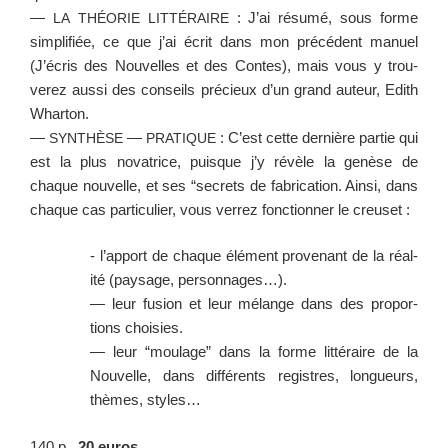
—
: J’ai résumé, sous forme
LA
THÉORIE
LITTÉRAIRE
sim­pli­fiée, ce que j’ai écrit dans mon précé­dent manuel
(J’écris des Nou­velles et des Con­tes), mais vous y trou­
verez aus­si des con­seils pré­cieux d’un grand auteur, Edith
Wharton.
—
—
: C’est cette dernière par­tie qui
SYNTHÈSE
PRATIQUE
est la plus nova­trice, puisque j’y révèle la genèse de
chaque nou­velle, et ses “secrets de fab­ri­ca­tion. Ain­si, dans
chaque cas par­ti­c­uli­er, vous ver­rez fonc­tion­ner le creuset :
- l’apport de chaque élé­ment provenant de la réal­
ité (paysage, personnages…).
— leur fusion et leur mélange dans des pro­por­
tions choisies.
— leur “moulage” dans la forme lit­téraire de la
Nou­velle, dans dif­férents reg­istres, longueurs,
thèmes, styles…
140 p.,
20 euros.