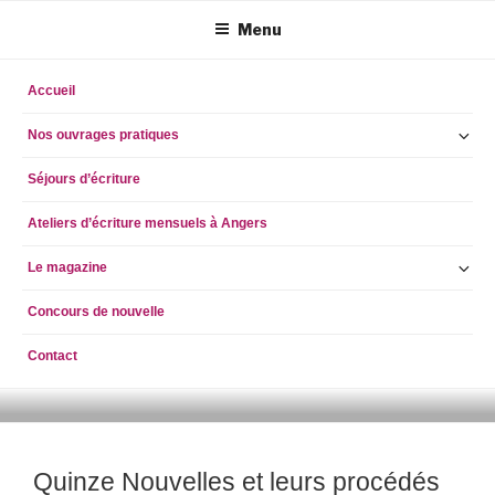
Aller
Menu
au
contenu
principal
Accueil
Ou
Nos ouvrages pratiques
le
Séjours d’écriture
so
m
Ateliers d’écriture mensuels à Angers
Ou
Le magazine
le
Concours de nouvelle
so
m
Contact
ECRIRE AUJOURD'HUI
simpleblogdescriptionhellog
Quinze Nouvelles et leurs procédés