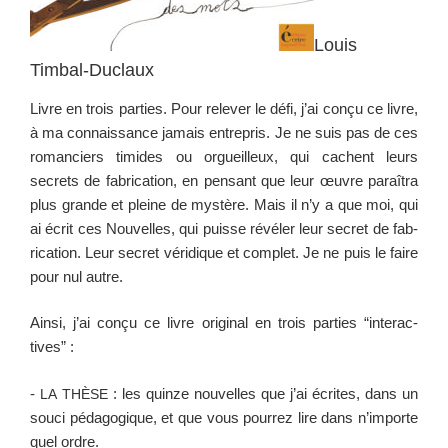
Louis
Timbal-Duclaux
Livre en trois par­ties. Pour relever le défi, j’ai conçu ce livre,
à ma con­nais­sance jamais entre­pris. Je ne suis pas de ces
romanciers timides ou orgueilleux, qui cachent leurs
secrets de fab­ri­ca­tion, en pen­sant que leur œuvre paraî­tra
plus grande et pleine de mys­tère. Mais il n’y a que moi, qui
ai écrit ces Nou­velles, qui puisse révéler leur secret de fab­
ri­ca­tion. Leur secret véridique et com­plet. Je ne puis le faire
pour nul autre.
Ain­si, j’ai conçu ce livre orig­i­nal en trois par­ties “inter­ac­
tives” :
-
: les quinze nou­velles que j’ai écrites, dans un
LA
THÈSE
souci péd­a­gogique, et que vous pour­rez lire dans n’importe
quel ordre.