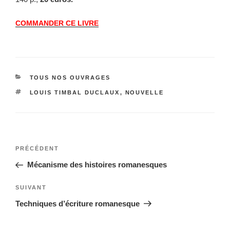
COMMANDER
CE
LIVRE
CATÉGORIES
TOUS NOS OUVRAGES
ÉTIQUETTES
LOUIS TIMBAL DUCLAUX
,
NOUVELLE
Navigation
Article
PRÉCÉDENT
de
précédent
Mécanisme des histoires romanesques
l’article
Article
SUIVANT
suivant
Techniques d’écriture romanesque