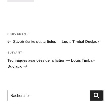
Navigation
Article
PRÉCÉDENT
de
précédent
Savoir écrire des articles — Louis Timbal-Duclaux
l’article
Article
SUIVANT
suivant
Techniques avancées de la fiction — Louis Timbal-
Duclaux
Recherche
Reche
pour
: