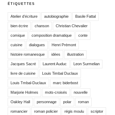
ÉTIQUETTES
Atelier d'écriture
autobiographie
Basile Fattal
bien écrire
chanson
Christian Chevalier
comique
composition dramatique
conte
cuisine
dialogues
Henri Prémont
histoire romanesque
idées
illustration
Jacques Sacré
Laurent Auduc
Leon Surmelian
livre de cuisine
Louis Timbal Duclaux
Louis Tmbal-Duclaux
marc biderbost
Marjorie Holmes
mots-croisés
nouvelle
Oakley Hall
personnage
polar
roman
romancier
roman policier
régis moulu
scriptor