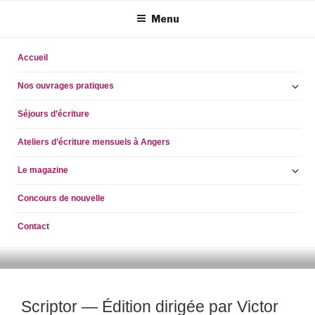
Aller
Menu
au
contenu
principal
Accueil
Ou
Nos ouvrages pratiques
le
Séjours d’écriture
so
m
Ateliers d’écriture mensuels à Angers
Ou
Le magazine
le
Concours de nouvelle
so
m
Contact
ECRIRE AUJOURD'HUI
simpleblogdescriptionhellog
Scriptor — Édition dirigée par Victor