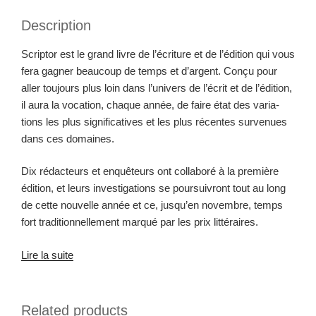
tor
Description
Bouad­
jio
Scrip­tor est le grand livre de l’écriture et de l’édition qui vous
quantity
fera gag­n­er beau­coup de temps et d’argent. Conçu pour
aller tou­jours plus loin dans l’univers de l’écrit et de l’édition,
il aura la voca­tion, chaque année, de faire état des vari­a­
tions les plus sig­ni­fica­tives et les plus récentes sur­v­enues
dans ces domaines.
Dix rédac­teurs et enquê­teurs ont col­laboré à la pre­mière
édi­tion, et leurs inves­ti­ga­tions se pour­suiv­ront tout au long
de cette nou­velle année et ce, jusqu’en novem­bre, temps
fort tra­di­tion­nelle­ment mar­qué par les prix littéraires.
Lire la suite
Related products