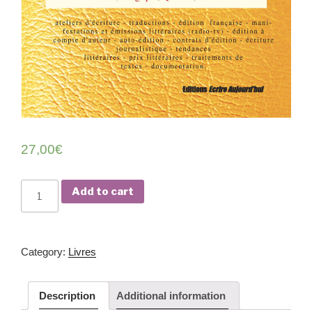
27,00
€
Scrip­
Add to cart
tor
—
Édi­
Cat­e­go­ry:
Livres
tion
dirigée
par
Description
Addi­tion­al information
Vic­