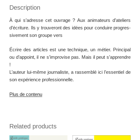
Description
À qui s’adresse cet ouvrage ? Aux ani­ma­teurs d’ateliers
d’écriture. Ils y trou­veront des idées pour con­duire pro­gres­
sive­ment son groupe vers
Écrire des arti­cles est une tech­nique, un méti­er. Prin­ci­pal
ou d’appoint, il ne s’improvise pas. Mais il peut s’apprendre
!
L’auteur lui-même jour­nal­iste, a rassem­blé ici l’essentiel de
son expéri­ence professionnelle.
Plus de contenu
Related products