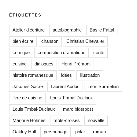
:
ÉTIQUETTES
Atelier d'écriture
autobiographie
Basile Fattal
bien écrire
chanson
Christian Chevalier
comique
composition dramatique
conte
cuisine
dialogues
Henri Prémont
histoire romanesque
idées
illustration
Jacques Sacré
Laurent Auduc
Leon Surmelian
livre de cuisine
Louis Timbal Duclaux
Louis Tmbal-Duclaux
marc biderbost
Marjorie Holmes
mots-croisés
nouvelle
Oakley Hall
personnage
polar
roman