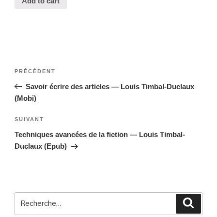
Add to cart
Navigation
Article
PRÉCÉDENT
de
précédent
Savoir écrire des articles — Louis Timbal-Duclaux
l’article
(Mobi)
Article
SUIVANT
suivant
Techniques avancées de la fiction — Louis Timbal-
Duclaux (Epub)
Recherche
Reche
pour