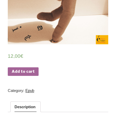
12,00
€
Add to cart
Cat­e­go­ry:
Epub
Description