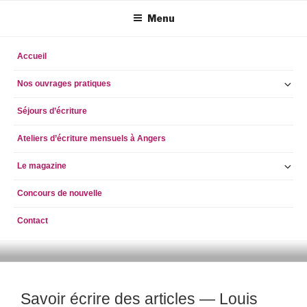
Aller
Menu
au
contenu
principal
Accueil
Ou
Nos ouvrages pratiques
le
Séjours d’écriture
so
m
Ateliers d’écriture mensuels à Angers
Ou
Le magazine
le
Concours de nouvelle
so
m
Contact
ECRIRE AUJOURD'HUI
simpleblogdescriptionhellog
Savoir écrire des articles — Louis