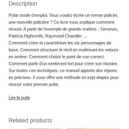
Description
Polar mode d’emploi. Vous voulez écrire un roman polici­er,
une nou­velle poli­cière ? Ce livre vous explique com­ment
réus­sir. A par­tir de l’exemple de grands maîtres : Simenon,
Patri­cia High­smith, Ray­mond Chandler …
Com­ment créer et car­ac­téris­er les six per­son­nages de
base. Com­ment struc­tur­er le réc­it en maîtrisant les retours
en arrière. Com­ment choisir le point de vue correct.
Com­ment par­tir d’un sen­ti­ment fort pour créer son histoire.
Sur toutes ces tech­niques, ce manuel apporte des répons­
es pré­cis­es. Il vous offre une méth­ode en sept étapes pour
réus­sir votre pre­mier polar.
Lire la suite
Related products