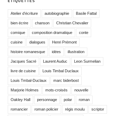
ÉTIQUETTES
Atelier d'écriture
autobiographie
Basile Fattal
bien écrire
chanson
Christian Chevalier
comique
composition dramatique
conte
cuisine
dialogues
Henri Prémont
histoire romanesque
idées
illustration
Jacques Sacré
Laurent Auduc
Leon Surmelian
livre de cuisine
Louis Timbal Duclaux
Louis Tmbal-Duclaux
marc biderbost
Marjorie Holmes
mots-croisés
nouvelle
Oakley Hall
personnage
polar
roman
romancier
roman policier
régis moulu
scriptor