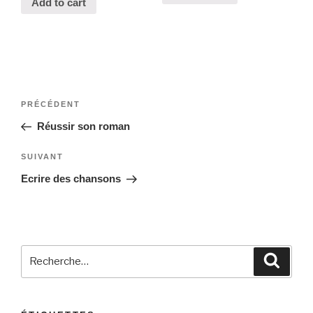
Add to cart
Navigation
Article
PRÉCÉDENT
de
précédent
Réussir son roman
l’article
Article
SUIVANT
suivant
Ecrire des chansons
Recherche
Reche
pour
: