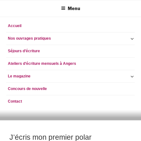
Aller
Menu
au
contenu
principal
Accueil
Ou
Nos ouvrages pratiques
le
Séjours d’écriture
so
m
Ateliers d’écriture mensuels à Angers
Ou
Le magazine
le
Concours de nouvelle
so
m
Contact
ECRIRE AUJOURD'HUI
simpleblogdescriptionhellog
J’écris mon premier polar