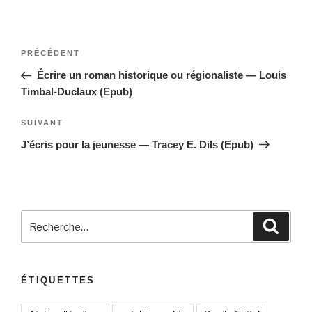
Navigation
Article
PRÉCÉDENT
de
précédent
Écrire un roman historique ou régionaliste — Louis
l’article
Timbal-Duclaux (Epub)
Article
SUIVANT
suivant
J’écris pour la jeunesse — Tracey E. Dils (Epub)
Recherche
Reche
pour
:
ÉTIQUETTES