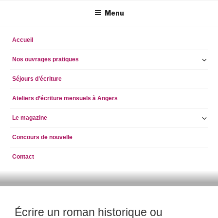
Aller
Menu
au
contenu
principal
Accueil
Ou
Nos ouvrages pratiques
le
Séjours d’écriture
so
m
Ateliers d’écriture mensuels à Angers
Ou
Le magazine
le
Concours de nouvelle
so
m
Contact
ECRIRE AUJOURD'HUI
simpleblogdescriptionhellog
Écrire un roman historique ou