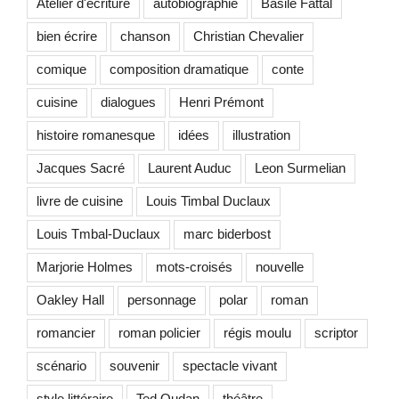
Atelier d'écriture
autobiographie
Basile Fattal
bien écrire
chanson
Christian Chevalier
comique
composition dramatique
conte
cuisine
dialogues
Henri Prémont
histoire romanesque
idées
illustration
Jacques Sacré
Laurent Auduc
Leon Surmelian
livre de cuisine
Louis Timbal Duclaux
Louis Tmbal-Duclaux
marc biderbost
Marjorie Holmes
mots-croisés
nouvelle
Oakley Hall
personnage
polar
roman
romancier
roman policier
régis moulu
scriptor
scénario
souvenir
spectacle vivant
style littéraire
Ted Oudan
théâtre