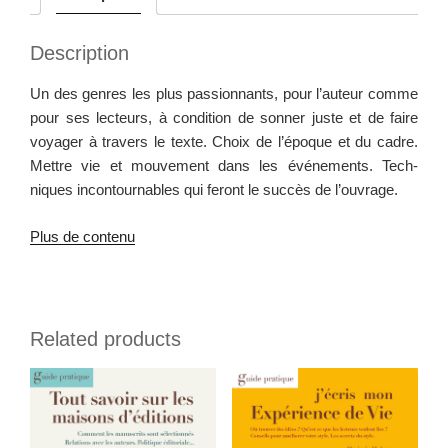
Description
Un des gen­res les plus pas­sion­nants, pour l’auteur comme
pour ses lecteurs, à con­di­tion de son­ner juste et de faire
voy­ager à tra­vers le texte. Choix de l’époque et du cadre.
Met­tre vie et mou­ve­ment dans les événe­ments. Tech­
niques incon­tourn­ables qui fer­ont le suc­cès de l’ouvrage.
Plus de contenu
Related products