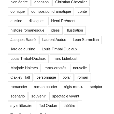
bien écrire
chanson
Christian Chevalier
comique
composition dramatique
conte
cuisine
dialogues
Henri Prémont
histoire romanesque
idées
illustration
Jacques Sacré
Laurent Auduc
Leon Surmelian
livre de cuisine
Louis Timbal Duclaux
Louis Tmbal-Duclaux
marc biderbost
Marjorie Holmes
mots-croisés
nouvelle
Oakley Hall
personnage
polar
roman
romancier
roman policier
régis moulu
scriptor
scénario
souvenir
spectacle vivant
style littéraire
Ted Oudan
théâtre