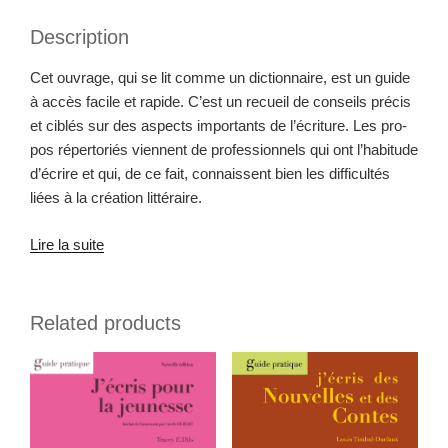
Pra­
Description
tiques
—
Cet ouvrage, qui se lit comme un dic­tio­n­naire, est un guide
Ted
à accès facile et rapi­de. C’est un recueil de con­seils pré­cis
Oudan
et ciblés sur des aspects impor­tants de l’écriture. Les pro­
quantity
pos réper­toriés vien­nent de pro­fes­sion­nels qui ont l’habitude
d’écrire et qui, de ce fait, con­nais­sent bien les dif­fi­cultés
liées à la créa­tion littéraire.
Lire la suite
Related products