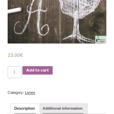
23,00
€
Bien
Add to cart
écrire,
de
A
Cat­e­go­ry:
Livres
à
Z-
Con­
Description
Addi­tion­al information
seils