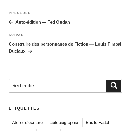
Navigation
Article
PRÉCÉDENT
de
précédent
Auto-édition — Ted Oudan
l’article
Article
SUIVANT
suivant
Construire des personnages de Fiction — Louis Timbal
Duclaux
Recherche
Reche
pour
:
ÉTIQUETTES
Atelier d'écriture
autobiographie
Basile Fattal