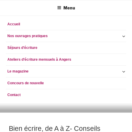
Aller
Menu
au
contenu
principal
Accueil
Ou
Nos ouvrages pratiques
le
Séjours d’écriture
so
m
Ateliers d’écriture mensuels à Angers
Ou
Le magazine
le
Concours de nouvelle
so
m
Contact
ECRIRE AUJOURD'HUI
simpleblogdescriptionhellog
Bien écrire, de A à Z- Conseils