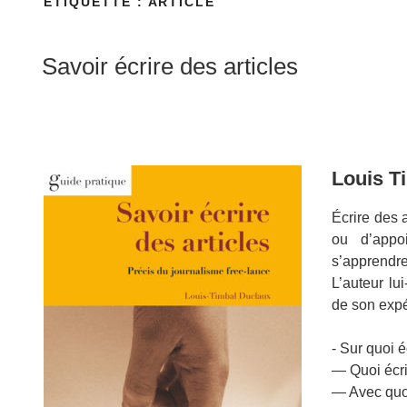
ÉTIQUETTE :
ARTICLE
Savoir écrire des articles
Louis T
Écrire des ar
ou d’appo
s’apprendre
L’au­teur lu
de son expé
- Sur quoi é
— Quoi écri
— Avec quoi