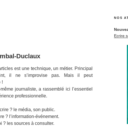
NOS A
Nou­vea
Ecrire 
imbal-Duclaux
ti­cles est une tech­nique, un méti­er. Prin­ci­pal
int, il ne s’improvise pas. Mais il peut
 !
i-même jour­nal­iste, a rassem­blé ici l’essentiel
ri­ence professionnelle.
crire ? le média, son public.
re ? l’information-événement.
 ? les sources à consulter.