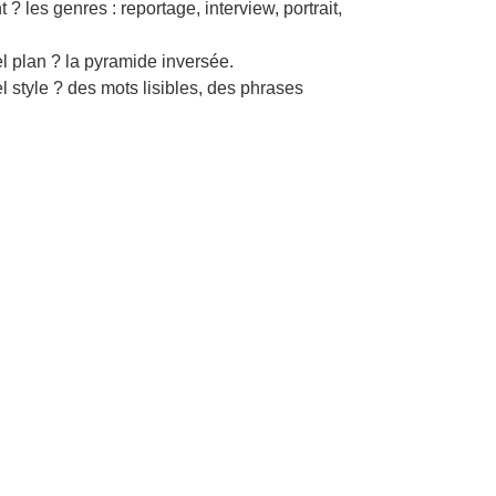
 les gen­res : reportage, inter­view, por­trait,
 plan ? la pyra­mide inversée.
style ? des mots lis­i­bles, des phras­es