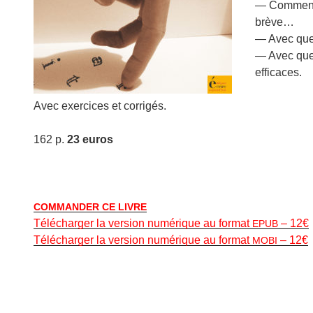
— Com­ment ?
brève…
— Avec quel
— Avec quel 
efficaces.
Avec exer­ci­ces et corrigés.
162 p.
23 euros
COMMANDER
CE
LIVRE
Télécharg­er la ver­sion numérique au for­mat
– 12€
EPUB
Télécharg­er la ver­sion numérique au for­mat
– 12€
MOBI